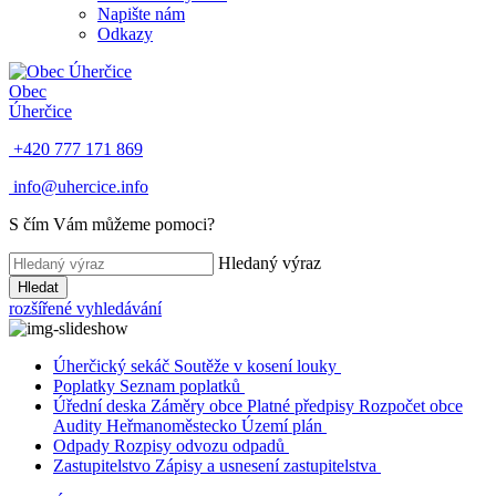
Napište nám
Odkazy
Obec
Úherčice
+420 777 171 869
info@uhercice.info
S čím Vám můžeme pomoci?
Hledaný výraz
Hledat
rozšířené vyhledávání
Úherčický sekáč
Soutěže v kosení louky
Poplatky
Seznam poplatků
Úřední deska
Záměry obce
Platné předpisy
Rozpočet obce
Audity
Heřmanoměstecko
Území plán
Odpady
Rozpisy odvozu odpadů
Zastupitelstvo
Zápisy a usnesení zastupitelstva