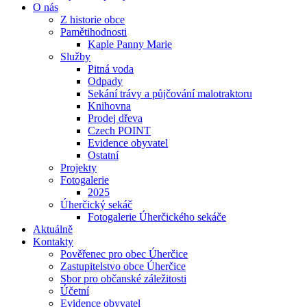
O nás
Z historie obce
Pamětihodnosti
Kaple Panny Marie
Služby
Pitná voda
Odpady
Se­ká­ní trá­vy a půjčování ma­lo­trak­to­ru
Knihovna
Prodej dřeva
Czech POINT
Evidence obyvatel
Ostatní
Projekty
Fotogalerie
2025
Úherčický sekáč
Fotogalerie Úherčického sekáče
Aktuálně
Kontakty
Pověřenec pro obec Úherčice
Zastupitelstvo obce Úherčice
Sbor pro ob­čan­ské zá­le­ži­to­sti
Účetní
Evidence obyvatel