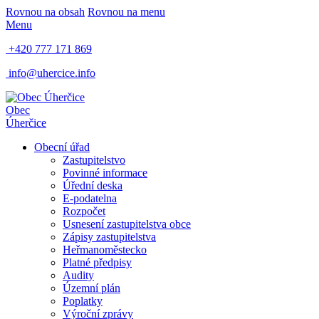
Rovnou na obsah
Rovnou na menu
Menu
+420 777 171 869
info@uhercice.info
Obec
Úherčice
Obecní úřad
Zastupitelstvo
Povinné informace
Úřední deska
E-podatelna
Rozpočet
Usnesení zastupitelstva obce
Zápisy zastupitelstva
Heř​manoměstecko
Platné předpisy
Audity
Územní plán
Poplatky
Výroční zprávy