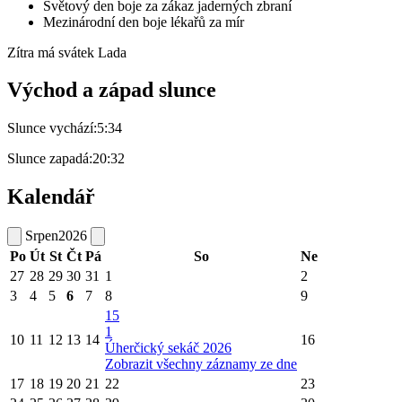
Světový den boje za zákaz jaderných zbraní
Mezinárodní den boje lékařů za mír
Zítra má svátek
Lada
Východ a západ slunce
Slunce vychází:
5:34
Slunce zapadá:
20:32
Kalendář
Srpen
2026
Po
Út
St
Čt
Pá
So
Ne
27
28
29
30
31
1
2
3
4
5
6
7
8
9
15
1
10
11
12
13
14
16
Úherčický sekáč 2026
Zobrazit všechny záznamy ze dne
17
18
19
20
21
22
23