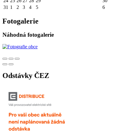
24
25
26
27
28
29
30
31
1
2
3
4
5
6
Fotogalerie
Náhodná fotogalerie
Odstávky ČEZ