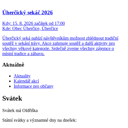
Úherčický sekáč 2026
Kdy:
15. 8. 2026 začátek od 17:00
Kde:
Obec Úherčice, Úherčice
Úherčický seká nabízí návštěvníkům možnost zhlédnout tradiční
soutěž v sekání trávy. Akce zahrnuje soutěž a další aktivity pro
všechny věkové kategorie. Srdečně zveme všechny zájemce o
místní tradice a zábavu.
Aktuálně
Aktuality
Kalendář akcí
Informace pro občany
Svátek
Svátek má
Oldřiška
Státní svátky a významné dny na dnešek: