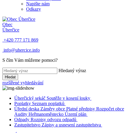
Napište nám
Odkazy
Obec
Úherčice
+420 777 171 869
info@uhercice.info
S čím Vám můžeme pomoci?
Hledaný výraz
Hledat
rozšířené vyhledávání
Úherčický sekáč
Soutěže v kosení louky
Poplatky
Seznam poplatků
Úřední deska
Záměry obce
Platné předpisy
Rozpočet obce
Audity
Heřmanoměstecko
Území plán
Odpady
Rozpisy odvozu odpadů
Zastupitelstvo
Zápisy a usnesení zastupitelstva