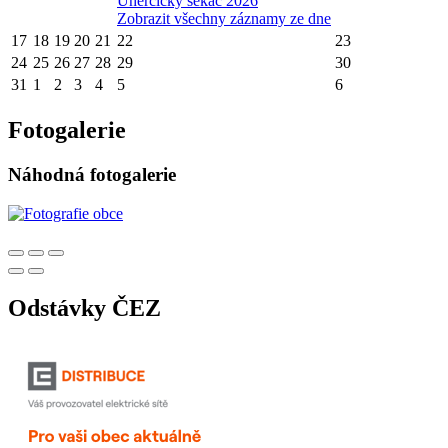
Úherčický sekáč 2026
Zobrazit všechny záznamy ze dne
17
18
19
20
21
22
23
24
25
26
27
28
29
30
31
1
2
3
4
5
6
Fotogalerie
Náhodná fotogalerie
Odstávky ČEZ