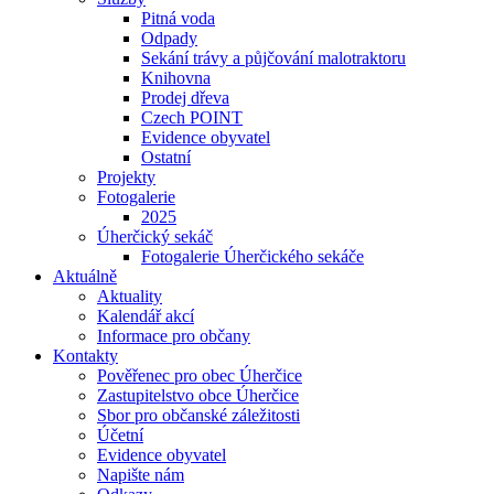
Pitná voda
Odpady
Se­ká­ní trá­vy a půjčování ma­lo­trak­to­ru
Knihovna
Prodej dřeva
Czech POINT
Evidence obyvatel
Ostatní
Projekty
Fotogalerie
2025
Úherčický sekáč
Fotogalerie Úherčického sekáče
Aktuálně
Aktuality
Kalendář akcí
Informace pro občany
Kontakty
Pověřenec pro obec Úherčice
Zastupitelstvo obce Úherčice
Sbor pro ob­čan­ské zá­le­ži­to­sti
Účetní
Evidence obyvatel
Napište nám