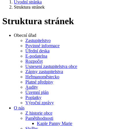
Úvodní stránka
Struktura stránek
Struktura stránek
Obecní úřad
Zastupitelstvo
Povinné informace
Úřední deska
E-podatelna
Rozpočet
Usnesení zastupitelstva obce
Zápisy zastupitelstva
Heř​manoměstecko
Platné předpisy
Audity
Územní plán
Poplatky
Výroční zprávy
O nás
Z historie obce
Pamětihodnosti
Kaple Panny Marie
Služby