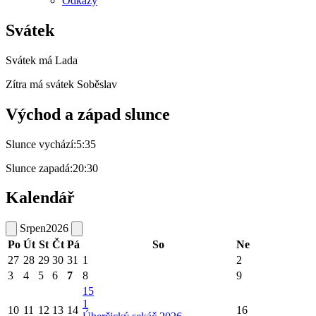
Odkazy
Svátek
Svátek má
Lada
Zítra má svátek
Soběslav
Východ a západ slunce
Slunce vychází:
5:35
Slunce zapadá:
20:30
Kalendář
Srpen
2026
Po
Út
St
Čt
Pá
So
Ne
27
28
29
30
31
1
2
3
4
5
6
7
8
9
15
1
10
11
12
13
14
16