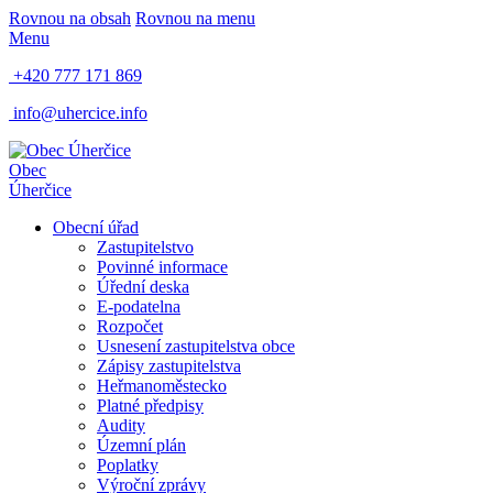
Rovnou na obsah
Rovnou na menu
Menu
+420 777 171 869
info@uhercice.info
Obec
Úherčice
Obecní úřad
Zastupitelstvo
Povinné informace
Úřední deska
E-podatelna
Rozpočet
Usnesení zastupitelstva obce
Zápisy zastupitelstva
Heř​manoměstecko
Platné předpisy
Audity
Územní plán
Poplatky
Výroční zprávy