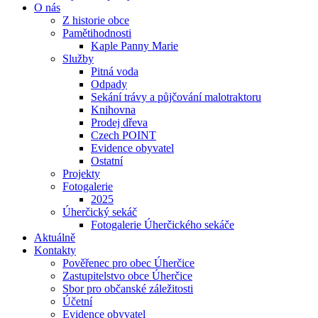
O nás
Z historie obce
Pamětihodnosti
Kaple Panny Marie
Služby
Pitná voda
Odpady
Se­ká­ní trá­vy a půjčování ma­lo­trak­to­ru
Knihovna
Prodej dřeva
Czech POINT
Evidence obyvatel
Ostatní
Projekty
Fotogalerie
2025
Úherčický sekáč
Fotogalerie Úherčického sekáče
Aktuálně
Kontakty
Pověřenec pro obec Úherčice
Zastupitelstvo obce Úherčice
Sbor pro ob­čan­ské zá­le­ži­to­sti
Účetní
Evidence obyvatel