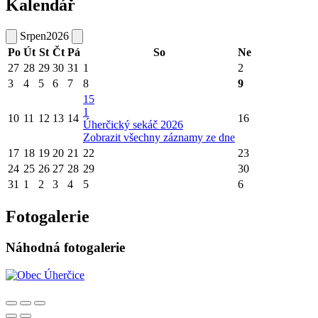
Kalendář
Srpen
2026
Po
Út
St
Čt
Pá
So
Ne
27
28
29
30
31
1
2
3
4
5
6
7
8
9
15
1
10
11
12
13
14
16
Úherčický sekáč 2026
Zobrazit všechny záznamy ze dne
17
18
19
20
21
22
23
24
25
26
27
28
29
30
31
1
2
3
4
5
6
Fotogalerie
Náhodná fotogalerie