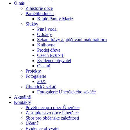
O nás
Z historie obce
Pamětihodnosti
Kaple Panny Marie
Služby
Pitná voda
Odpady
Se­ká­ní trá­vy a půjčování ma­lo­trak­to­ru
Knihovna
Prodej dřeva
Czech POINT
Evidence obyvatel
Ostatní
Projekty
Fotogalerie
2025
Úherčický sekáč
Fotogalerie Úherčického sekáče
Aktuálně
Kontakty
Pověřenec pro obec Úherčice
Zastupitelstvo obce Úherčice
Sbor pro ob­čan­ské zá­le­ži­to­sti
Účetní
Evidence obyvatel