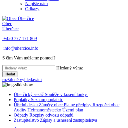
Napište nám
Odkazy
Obec
Úherčice
+420 777 171 869
info@uhercice.info
S čím Vám můžeme pomoci?
Hledaný výraz
Hledat
rozšířené vyhledávání
Úherčický sekáč
Soutěže v kosení louky
Poplatky
Seznam poplatků
Úřední deska
Záměry obce
Platné předpisy
Rozpočet obce
Audity
Heřmanoměstecko
Území plán
Odpady
Rozpisy odvozu odpadů
Zastupitelstvo
Zápisy a usnesení zastupitelstva