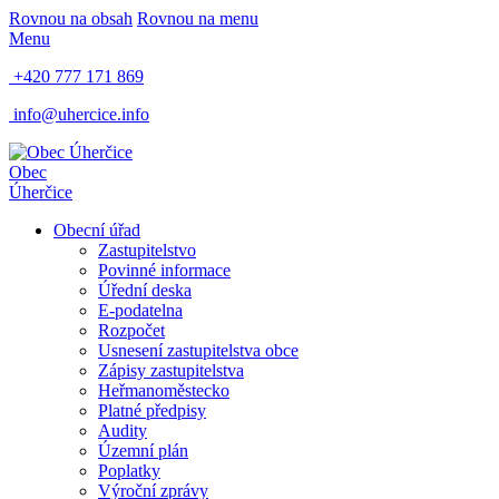
Rovnou na obsah
Rovnou na menu
Menu
+420 777 171 869
info@uhercice.info
Obec
Úherčice
Obecní úřad
Zastupitelstvo
Povinné informace
Úřední deska
E-podatelna
Rozpočet
Usnesení zastupitelstva obce
Zápisy zastupitelstva
Heř​manoměstecko
Platné předpisy
Audity
Územní plán
Poplatky
Výroční zprávy