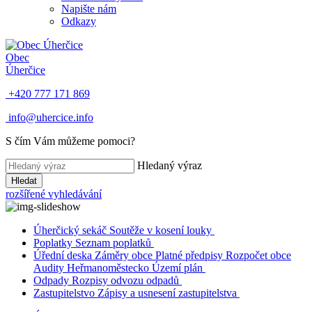
Napište nám
Odkazy
Obec
Úherčice
+420 777 171 869
info@uhercice.info
S čím Vám můžeme pomoci?
Hledaný výraz
Hledat
rozšířené vyhledávání
Úherčický sekáč
Soutěže v kosení louky
Poplatky
Seznam poplatků
Úřední deska
Záměry obce
Platné předpisy
Rozpočet obce
Audity
Heřmanoměstecko
Území plán
Odpady
Rozpisy odvozu odpadů
Zastupitelstvo
Zápisy a usnesení zastupitelstva