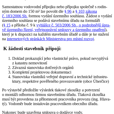
Sa­mo­stat­nou vo­do­vod­ní pří­poj­ku ne­bo pří­poj­ku spo­leč­ně s ro­din­
ným do­mem do 150 m² lze po­vo­lit dle
§ 96
a
§ 103
zákona
č. 183/2006 Sb.
for­mou vy­dá­ní ú­zem­ní­ho sou­hla­su. Žá­dost o vy­dá­ní
ú­zem­ní­ho sou­hla­su se po­dá­vá sta­veb­ní­mu ú­řa­du na for­mu­lá­ři
(
§ 15
a pří­lo­ha č. 9 k
vy­hláš­ce č. 503/2006 Sb., o po­drob­něj­ší ú­pra­
vě ú­zem­ní­ho ří­ze­ní, ve­řej­no­práv­ní smlou­vy a ú­zem­ní­ho o­pa­tře­ní
),
kte­rý je k dis­po­zi­ci na kaž­dém sta­veb­ním ú­řa­dě a dá­le je ke sta­že­ní
na
in­ter­ne­to­vých strán­kách Mi­ni­ster­stva pro míst­ní roz­voj
.
K žá­do­sti sta­veb­ník při­po­jí:
Do­klad pro­ka­zu­jí­cí je­ho vlast­nic­ké prá­vo, po­kud ne­vy­plý­vá
z ka­tas­tru ne­mo­vi­to­stí
Zá­vaz­ná sta­no­vi­ska dot­če­ných or­gá­nů
Kom­plet­ní pro­je­k­to­vou do­ku­men­ta­ci
Sta­no­vi­ska vlast­ní­ků ve­řej­né do­prav­ní a tech­nic­ké in­fra­stru­
ktu­ry, re­spe­kti­ve po­vě­ře­né­ho pro­vo­zo­va­te­le (ob­ce Ú­her­či­ce)
Po vý­stav­bě před­lo­ží­te vý­sle­dek tla­ko­vé zkouš­ky a po­tvr­ze­ní
o mon­tá­ži od­bor­nou fir­mou sta­veb­ní­mu ú­řa­du. Tla­ko­vá zkouš­ka
mu­sí být pro­ve­de­na za pří­to­mno­sti pra­co­vní­ka pro­vo­zu (ing. Hla­va­
tý). Vo­do­měr bu­de in­sta­lo­ván pra­co­vní­kem o­bec­ní­ho ú­řa­du.
Na­ko­nec bu­de u­zav­ře­na smlou­va o do­dáv­ce vo­dy.