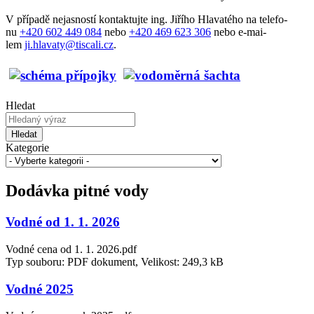
V pří­pa­dě ne­ja­sno­stí kon­tak­tuj­te ing. Ji­ří­ho Hla­va­té­ho na te­le­fo­
nu
+420 602 449 084
ne­bo
+420 469 623 306
ne­bo e-mai­
lem
ji.hlavaty@tiscali.cz
.
Hledat
Hledat
Kategorie
Dodávka pitné vody
Vodné od 1. 1. 2026
Vodné cena od 1. 1. 2026.pdf
Typ souboru: PDF dokument, Velikost: 249,3 kB
Vodné 2025