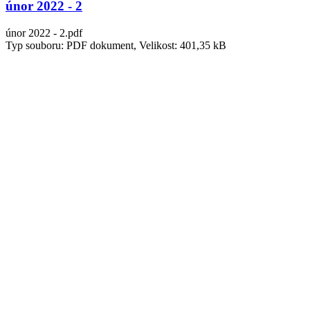
únor 2022 - 2
únor 2022 - 2.pdf
Typ souboru: PDF dokument, Velikost: 401,35 kB
květen 2022 - 2
květen 2022 - 2.pdf
Typ souboru: PDF dokument, Velikost: 257,99 kB
únor 2022 - 1
únor 2022 - 1.pdf
Typ souboru: PDF dokument, Velikost: 271,07 kB
23.9.2022
23.9.2022.pdf
Typ souboru: PDF dokument, Velikost: 1,22 MB
květen 2022 - Radiologie
květen 2022 - Radiologie.zip
Typ souboru: ZIP Archiv, Velikost: 2,31 MB