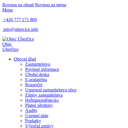
Rovnou na obsah
Rovnou na menu
Menu
+420 777 171 869
info@uhercice.info
Obec
Úherčice
Obecní úřad
Zastupitelstvo
Povinné informace
Úřední deska
E-podatelna
Rozpočet
Usnesení zastupitelstva obce
Zápisy zastupitelstva
Heř​manoměstecko
Platné předpisy
Audity
Územní plán
Poplatky
Výroční zprávy