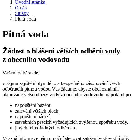
Úvodní stránka
O nás
Služby
Pitná voda
Pitná voda
Žádost o hlášení větších odběrů vody
z obecního vodovodu
Vážení odběratelé,
v zájmu zajištění plynulého a bezpečného zásobování všech
odběratelů pitnou vodou Vás žádáme, abyste obci oznámili
plánované větší odběry vody z obecního vodovodu, například při:
napouštění bazénů,
zalévání větších ploch,
napouštění nádrží,
stavebních pracích vyžadujících zvýšenou spotřebu vody,
jiných mimořádných odběrech.
Včasná informace nám umožní sledovat zatížení vodovodní sítě,