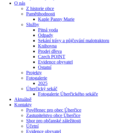
O nás
Z historie obce
Pamětihodnosti
Kaple Panny Marie
Služby
Pitná voda
Odpady
Se­ká­ní trá­vy a půjčování ma­lo­trak­to­ru
Knihovna
Prodej dřeva
Czech POINT
Evidence obyvatel
Ostatní
Projekty
Fotogalerie
2025
Úherčický sekáč
Fotogalerie Úherčického sekáče
Aktuálně
Kontakty
Pověřenec pro obec Úherčice
Zastupitelstvo obce Úherčice
Sbor pro ob­čan­ské zá­le­ži­to­sti
Účetní
Evidence obyvatel