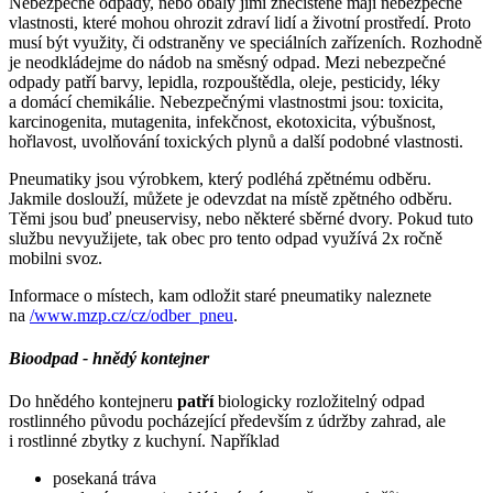
Nebezpečné odpady, nebo obaly jimi znečištěné mají nebezpečné
vlastnosti, které mohou ohrozit zdraví lidí a životní prostředí. Proto
musí být využity, či odstraněny ve speciálních zařízeních. Rozhodně
je neodkládejme do nádob na směsný odpad. Mezi nebezpečné
odpady patří barvy, lepidla, rozpouštědla, oleje, pesticidy, léky
a domácí chemikálie. Nebezpečnými vlastnostmi jsou: toxicita,
karcinogenita, mutagenita, infekčnost, ekotoxicita, výbušnost,
hořlavost, uvolňování toxických plynů a další podobné vlastnosti.
Pneumatiky jsou výrobkem, který podléhá zpětnému odběru.
Jakmile doslouží, můžete je odevzdat na místě zpětného odběru.
Těmi jsou buď pneuservisy, nebo některé sběrné dvory. Pokud tuto
službu nevyužijete, tak obec pro tento odpad využívá 2x ročně
mobilni svoz.
Informace o místech, kam odložit staré pneumatiky naleznete
na
/www.mzp.cz/cz/odber_pneu
.
Bioodpad - hnědý kontejner
Do hnědého kontejneru
patří
biologicky rozložitelný odpad
rostlinného původu pocházející především z údržby zahrad, ale
i rostlinné zbytky z kuchyní. Například
posekaná tráva