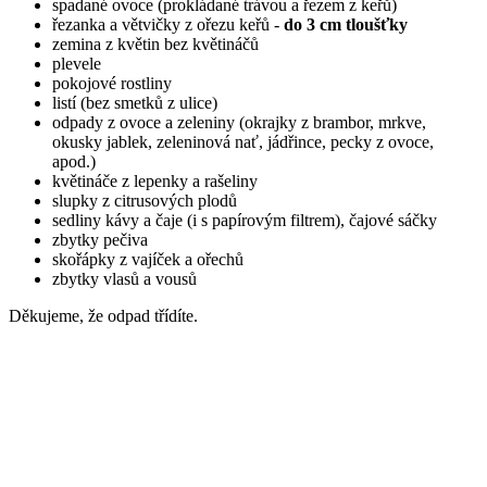
spadané ovoce (prokládané trávou a řezem z keřů)
řezanka a větvičky z ořezu keřů -
do 3 cm tloušťky
zemina z květin bez květináčů
plevele
pokojové rostliny
listí (bez smetků z ulice)
odpady z ovoce a zeleniny (okrajky z brambor, mrkve,
okusky jablek, zeleninová nať, jádřince, pecky z ovoce,
apod.)
květináče z lepenky a rašeliny
slupky z citrusových plodů
sedliny kávy a čaje (i s papírovým filtrem), čajové sáčky
zbytky pečiva
skořápky z vajíček a ořechů
zbytky vlasů a vousů
Děkujeme, že odpad třídíte.