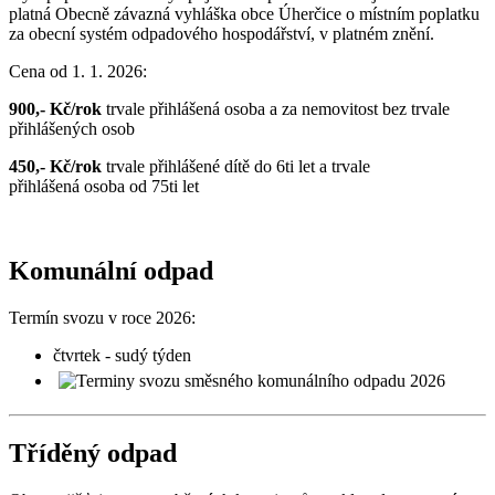
platná O­bec­ně zá­vaz­ná vy­hláš­ka ob­ce Ú­her­či­ce o míst­ním po­plat­ku
za obecní systém odpadového hospodářství, v platném znění.
Cena od 1. 1. 2026:
900,- Kč/rok
trvale přihlášená osoba a za nemovitost bez trvale
přihlášených osob
450,- Kč/rok
trvale přihlášené dítě do 6ti let a trvale
přihlášená osoba od 75ti let
Komunální odpad
Termín svozu v roce 2026:
čtvrtek - sudý týden
Tří­dě­ný od­pad