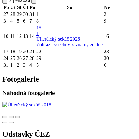
Srpen
2026
Po
Út
St
Čt
Pá
So
Ne
27
28
29
30
31
1
2
3
4
5
6
7
8
9
15
1
10
11
12
13
14
16
Úherčický sekáč 2026
Zobrazit všechny záznamy ze dne
17
18
19
20
21
22
23
24
25
26
27
28
29
30
31
1
2
3
4
5
6
Fotogalerie
Náhodná fotogalerie
Odstávky ČEZ