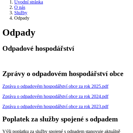
Úvodní stránka
O nás
Služby
Odpady
Odpady
Odpadové hospodářství
Zprávy o odpadovém hospodářství obce
Zpráva o odpadovém hospodářství obce za rok 2025.pdf
Zpráva o odpadovém hospodářství obce za rok 2024.pdf
Zpráva o odpadovém hospodářství obce za rok 2023.pdf
Poplatek za služby spojené s odpadem
Vý­ši po­plat­ku za služ­by spo­je­né s od­padem sta­no­vu­je aktuálně