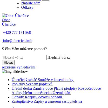
Napište nám
Odkazy
Obec
Úherčice
+420 777 171 869
info@uhercice.info
S čím Vám můžeme pomoci?
Hledaný výraz
Hledat
rozšířené vyhledávání
Úherčický sekáč
Soutěže v kosení louky
Poplatky
Seznam poplatků
Úřední deska
Záměry obce
Platné předpisy
Rozpočet obce
Audity
Heřmanoměstecko
Území plán
Odpady
Rozpisy odvozu odpadů
Zastupitelstvo
Zápisy a usnesení zastupitelstva