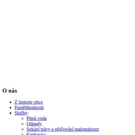
O nás
Z historie obce
Pamětihodnosti
Služby
Pitná voda
Odpady
Se­ká­ní trá­vy a půjčování ma­lo­trak­to­ru
Knihovna