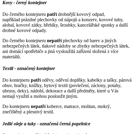
Kovy - černý kontejner
Do černého kontejneru
patří
drobnější kovový odpad,
například prázdné plechovky od nápojů a konzerv, kovové tuby,
alobal, kovové zátky, hřebíky, šroubky, kancelářské sponky a další
drobné kovové odpady.
Do černého kontejneru
nepatří
plechovky od barev a jiných
nebezpečných látek, tlakové nádoby se zbytky nebezpečných látek,
ani domácí spotřebiče a jiná vysloužilá zařízení složená z více
materiálů.
Textil -
označený kontejner
Do kontejneru
patří
oděvy, oděvní doplňky, kabelky a tašky, párová
obuv, hračky, knížky, bytový textil (povlečení, záclony, potahy,
ubrusy, deky), nádobí, dekorace a další předměty, které u Vás
nemají využití a mohou posloužit jiným.
Do kontejneru
nepatří
koberce, matrace, molitan, mokrý,
znečištěný a plesnivý textil.
Jedlé oleje a tuky - označená černá popelnice