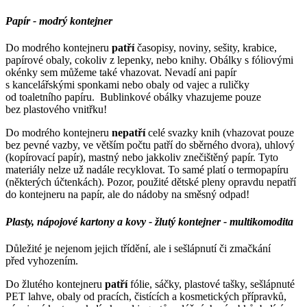
Papír - modrý kontejner
Do modrého kontejneru
patří
časopisy, noviny, sešity, krabice,
papírové obaly, cokoliv z lepenky, nebo knihy. Obálky s fóliovými
okénky sem můžeme také vhazovat. Nevadí ani papír
s kancelářskými sponkami nebo obaly od vajec a ruličky
od toaletního papíru. Bublinkové obálky vhazujeme pouze
bez plastového vnitřku!
Do modrého kontejneru
nepatří
celé svazky knih (vhazovat pouze
bez pevné vazby, ve větším počtu patří do sběrného dvora), uhlový
(kopírovací papír), mastný nebo jakkoliv znečištěný papír. Tyto
materiály nelze už nadále recyklovat. To samé platí o termopapíru
(některých účtenkách). Pozor, použité dětské pleny opravdu nepatří
do kontejneru na papír, ale do nádoby na směsný odpad!
Plasty, nápojové kartony a kovy - žlutý kontejner - multikomodita
Důležité je nejenom jejich třídění, ale i sešlápnutí či zmačkání
před vyhozením.
Do žlutého kontejneru
patří
fólie, sáčky, plastové tašky, sešlápnuté
PET lahve, obaly od pracích, čistících a kosmetických přípravků,