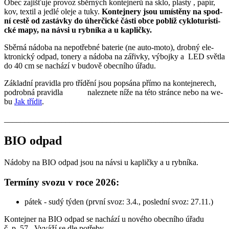
O­bec za­jiš­ťu­je pro­voz sběr­ných kon­tej­ne­rů na sklo, plas­ty , pa­pír,
kov, textil a jedlé oleje a tuky.
Kon­tej­ne­ry jsou u­mí­s­tě­ny na spod­
ní ces­tě od za­stáv­ky do ú­her­či­c­ké čás­ti ob­ce po­blíž cy­klo­tu­ri­sti­
cké ma­py, na návsi u rybníka a u kapličky.
Sběr­ná ná­do­ba na nepotřebné baterie (ne auto-moto), drob­ný ele­
ktro­ni­c­ký od­pad, tonery a ná­do­ba na zá­ři­v­ky, vý­boj­ky a LED svět­la
do 40 cm se na­chá­zí v bu­do­vě o­bec­ní­ho ú­řa­du.
Zá­klad­ní pra­vid­la pro tří­dě­ní jsou po­psá­na pří­mo na kon­tej­ne­rech,
po­drob­ná pra­vi­d­la na­lez­ne­te níže na této stránce nebo na we­
bu
Jak tří­dit
.
_______________________________________________________
BIO odpad
Nádoby na BIO odpad jsou na návsi u kapličky a u rybníka.
Termíny svozu v roce 2026:
pátek - sudý týden (první svoz: 3.4., poslední svoz: 27.11.)
Kontejner na BIO odpad se nachází u nového obecního úřadu
č. p. 57. Vyváží se dle potřeby.