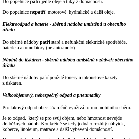
Do popelnice
patří
jedlé oleje a tuky z domácnosti.
Do popelnice
nepatří
motorové, hydralické a další oleje.
Elektroodpad a baterie - sběrná nádoba umístěná u obecního
úřadu
Do sběrné nádoby
patří
staré a nefunkční elektrické spotřebiče,
baterie a akumulátory (ne auto-moto).
Náplně do tiskáren - sběrná nádoba umístěná v zádveří obecního
úřadu
Do sběrné nádoby patří použité tonery a inkoustové kazety
z tiskáren.
Velkoobjemový, nebezpečný odpad a pneumatiky
Pro takový odpad obec 2x ročně využivá formu mobilního sběru.
Je to odpad, který se pro svůj objem, nebo hmotnost nevejde
do běžných nádob. Konkrétně se tedy jedná o rozbitý nábytek,
koberce, linoleum, matrace a další vybavení domácností.