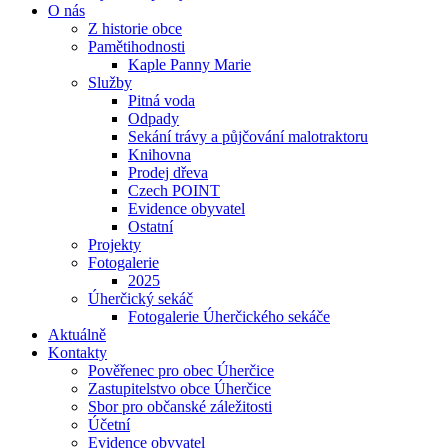
O nás
Z historie obce
Pamětihodnosti
Kaple Panny Marie
Služby
Pitná voda
Odpady
Se­ká­ní trá­vy a půjčování ma­lo­trak­to­ru
Knihovna
Prodej dřeva
Czech POINT
Evidence obyvatel
Ostatní
Projekty
Fotogalerie
2025
Úherčický sekáč
Fotogalerie Úherčického sekáče
Aktuálně
Kontakty
Pověřenec pro obec Úherčice
Zastupitelstvo obce Úherčice
Sbor pro ob­čan­ské zá­le­ži­to­sti
Účetní
Evidence obyvatel