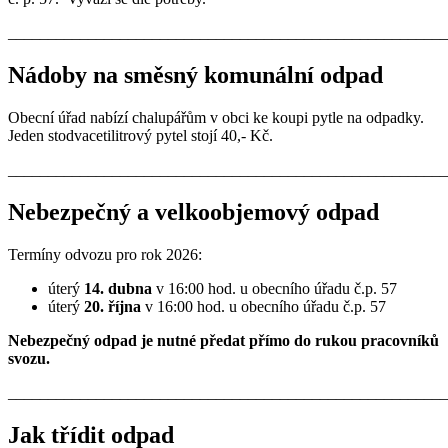
_______________________________________________________
Ná­do­by na směs­ný ko­mu­nál­ní od­pad
O­bec­ní ú­řad na­bí­zí cha­lu­pá­řům v ob­ci ke kou­pi pyt­le na od­pad­ky.
Je­den stodvacetilitrový py­tel sto­jí 40,- Kč.
_______________________________________________________
Ne­bez­peč­ný a vel­ko­ob­je­mo­vý od­pad
Termíny odvozu pro rok 2026:
úterý
14. dubna
v 16:00 hod. u obecního úřadu č.p. 57
úterý
20. října
v 16:00 hod. u obecního úřadu č.p. 57
Ne­bez­peč­ný od­pad je nut­né pře­dat pří­mo do ru­kou pra­cov­ní­ků
svo­zu.
_______________________________________________________
Jak třídit odpad