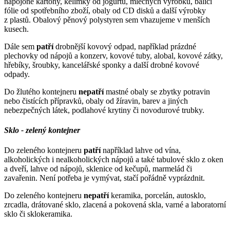
nápojoné kartony, kelímky od jogurtů, mléčných výrobků, balící
fólie od spotřebního zboží, obaly od CD disků a další výrobky
z plastů. Obalový pěnový polystyren sem vhazujeme v menších
kusech.
Dále sem
patří
drobnější kovový odpad, například prázdné
plechovky od nápojů a konzerv, kovové tuby, alobal, kovové zátky,
hřebíky, šroubky, kancelářské sponky a další drobné kovové
odpady.
Do žlutého kontejneru
nepatří
mastné obaly se zbytky potravin
nebo čistících přípravků, obaly od žíravin, barev a jiných
nebezpečných látek, podlahové krytiny či novodurové trubky.
Sklo - zelený kontejner
Do zeleného kontejneru
patří
například lahve od vína,
alkoholických i nealkoholických nápojů a také tabulové sklo z oken
a dveří, lahve od nápojů, sklenice od kečupů, marmelád či
zavařenin. Není potřeba je vymývat, stačí pořádně vyprázdnit.
Do zeleného kontejneru
nepatří
keramika, porcelán, autosklo,
zrcadla, drátované sklo, zlacená a pokovená skla, varné a laboratorní
sklo či sklokeramika.