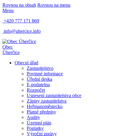
Rovnou na obsah
Rovnou na menu
Menu
+420 777 171 869
info@uhercice.info
Obec
Úherčice
Obecní úřad
Zastupitelstvo
Povinné informace
Úřední deska
E-podatelna
Rozpočet
Usnesení zastupitelstva obce
Zápisy zastupitelstva
Heř​manoměstecko
Platné předpisy
Audity
Územní plán
Poplatky
Výroční zprávy