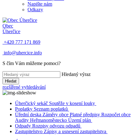
Napište nám
Odkazy
Obec
Úherčice
+420 777 171 869
info@uhercice.info
S čím Vám můžeme pomoci?
Hledaný výraz
Hledat
rozšířené vyhledávání
Úherčický sekáč
Soutěže v kosení louky
Poplatky
Seznam poplatků
Úřední deska
Záměry obce
Platné předpisy
Rozpočet obce
Audity
Heřmanoměstecko
Území plán
Odpady
Rozpisy odvozu odpadů
Zastupitelstvo
Zápisy a usnesení zastupitelstva