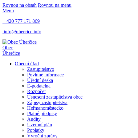
Rovnou na obsah
Rovnou na menu
Menu
+420 777 171 869
info@uhercice.info
Obec
Úherčice
Obecní úřad
Zastupitelstvo
Povinné informace
Úřední deska
E-podatelna
Rozpočet
Usnesení zastupitelstva obce
Zápisy zastupitelstva
Heř​manoměstecko
Platné předpisy
Audity
Územní plán
Poplatky
Výroční zprávy