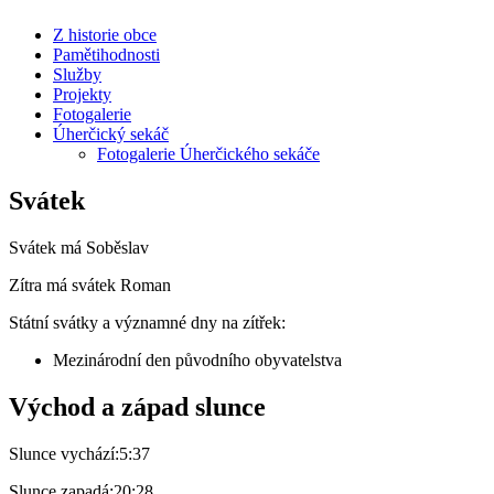
Z historie obce
Pamětihodnosti
Služby
Projekty
Fotogalerie
Úherčický sekáč
Fotogalerie Úherčického sekáče
Svátek
Svátek má
Soběslav
Zítra má svátek
Roman
Státní svátky a významné dny na zítřek:
Mezinárodní den původního obyvatelstva
Východ a západ slunce
Slunce vychází:
5:37
Slunce zapadá:
20:28