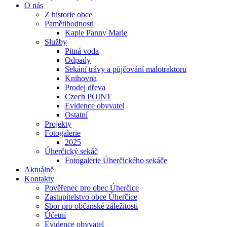
O nás
Z historie obce
Pamětihodnosti
Kaple Panny Marie
Služby
Pitná voda
Odpady
Se­ká­ní trá­vy a půjčování ma­lo­trak­to­ru
Knihovna
Prodej dřeva
Czech POINT
Evidence obyvatel
Ostatní
Projekty
Fotogalerie
2025
Úherčický sekáč
Fotogalerie Úherčického sekáče
Aktuálně
Kontakty
Pověřenec pro obec Úherčice
Zastupitelstvo obce Úherčice
Sbor pro ob­čan­ské zá­le­ži­to­sti
Účetní
Evidence obyvatel