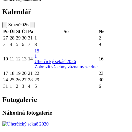
Kalendář
Srpen
2026
Po
Út
St
Čt
Pá
So
Ne
27
28
29
30
31
1
2
3
4
5
6
7
8
9
15
1
10
11
12
13
14
16
Úherčický sekáč 2026
Zobrazit všechny záznamy ze dne
17
18
19
20
21
22
23
24
25
26
27
28
29
30
31
1
2
3
4
5
6
Fotogalerie
Náhodná fotogalerie