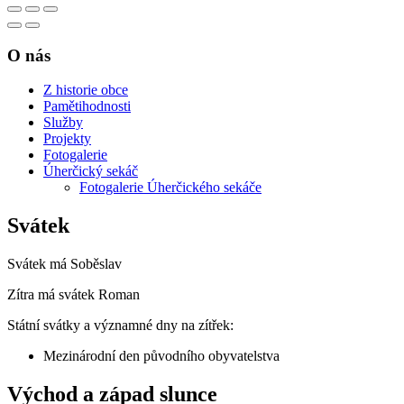
O nás
Z historie obce
Pamětihodnosti
Služby
Projekty
Fotogalerie
Úherčický sekáč
Fotogalerie Úherčického sekáče
Svátek
Svátek má
Soběslav
Zítra má svátek
Roman
Státní svátky a významné dny na zítřek:
Mezinárodní den původního obyvatelstva
Východ a západ slunce