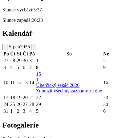
Slunce vychází:
5:37
Slunce zapadá:
20:28
Kalendář
Srpen
2026
Po
Út
St
Čt
Pá
So
Ne
27
28
29
30
31
1
2
3
4
5
6
7
8
9
15
1
10
11
12
13
14
16
Úherčický sekáč 2026
Zobrazit všechny záznamy ze dne
17
18
19
20
21
22
23
24
25
26
27
28
29
30
31
1
2
3
4
5
6
Fotogalerie