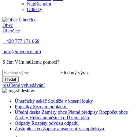
Napište nám
Odkazy
Obec
Úherčice
+420 777 171 869
info@uhercice.info
S čím Vám můžeme pomoci?
Hledaný výraz
Hledat
rozšířené vyhledávání
Úherčický sekáč
Soutěže v kosení louky
Poplatky
Seznam poplatků
Úřední deska
Záměry obce
Platné předpisy
Rozpočet obce
Audity
Heřmanoměstecko
Území plán
Odpady
Rozpisy odvozu odpadů
Zastupitelstvo
Zápisy a usnesení zastupitelstva