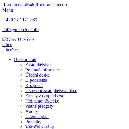
Rovnou na obsah
Rovnou na menu
Menu
+420 777 171 869
info@uhercice.info
Obec
Úherčice
Obecní úřad
Zastupitelstvo
Povinné informace
Úřední deska
E-podatelna
Rozpočet
Usnesení zastupitelstva obce
Zápisy zastupitelstva
Heř​manoměstecko
Platné předpisy
Audity
Územní plán
Poplatky
Výroční zprávy