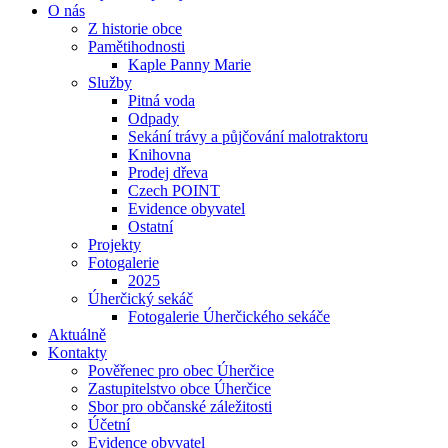
O nás
Z historie obce
Pamětihodnosti
Kaple Panny Marie
Služby
Pitná voda
Odpady
Se­ká­ní trá­vy a půjčování ma­lo­trak­to­ru
Knihovna
Prodej dřeva
Czech POINT
Evidence obyvatel
Ostatní
Projekty
Fotogalerie
2025
Úherčický sekáč
Fotogalerie Úherčického sekáče
Aktuálně
Kontakty
Pověřenec pro obec Úherčice
Zastupitelstvo obce Úherčice
Sbor pro ob­čan­ské zá­le­ži­to­sti
Účetní
Evidence obyvatel